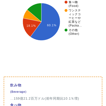
食べ物
(Food)
ワンステ
ィックコ
ーヒーや
紅茶など
60.1%
(Packa…
18.1%
その他
(Other)
飲み物
(Beverage)
…159億21.2百万ドル(前年同期比10.1％増)
食べ物