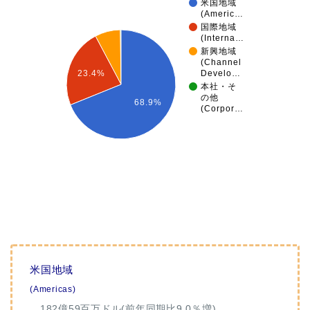
米国地域
(Americ…
国際地域
(Interna…
新興地域
(Channel
Develo…
23.4%
本社・そ
の他
68.9%
(Corpor…
米国地域
(Americas)
…182億59百万ドル(前年同期比9.0％増)