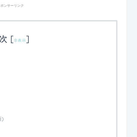
スポンサーリンク
次
[
]
非表示
は
新)