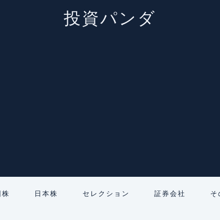
投資パンダ
国株
日本株
セレクション
証券会社
そ