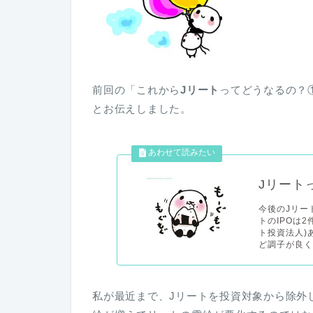
前回の「これから
Jリート
ってどうなるの？
とお伝えしました。
Jリート
今後のJリー
トのIPOは
ト投資法人)
ど調子が良くな
私が最近まで、Jリートを投資対象から除外し