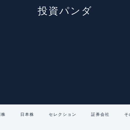
投資パンダ
国株
日本株
セレクション
証券会社
そ