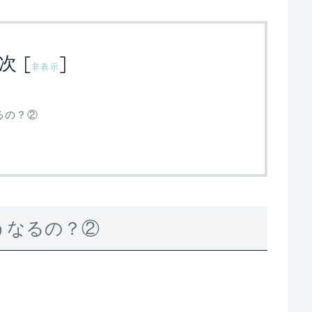
次
[
]
非表示
るの？②
うなるの？②